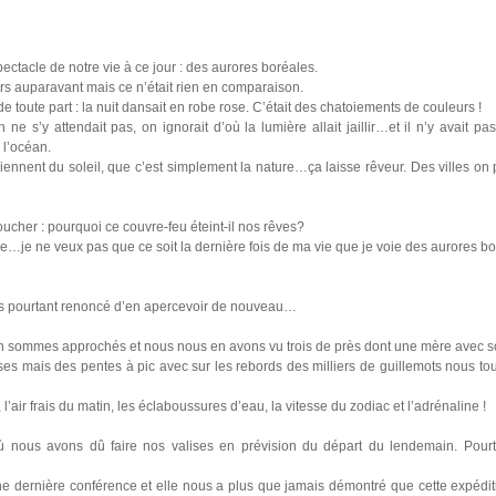
ectacle de notre vie à ce jour : des aurores boréales.
s auparavant mais ce n’était rien en comparaison.
ait de toute part : la nuit dansait en robe rose. C’était des chatoiements de couleurs !
n ne s’y attendait pas, on ignorait d’où la lumière allait jaillir…et il n’y avait pas
 l’océan.
viennent du soleil, que c’est simplement la nature…ça laisse rêveur. Des villes on
oucher : pourquoi ce couvre-feu éteint-il nos rêves?
oie…je ne veux pas que ce soit la dernière fois de ma vie que je voie des aurores 
ns pourtant renoncé d’en apercevoir de nouveau…
en sommes approchés et nous nous en avons vu trois de près dont une mère avec so
ses mais des pentes à pic avec sur les rebords des milliers de guillemots nous tour
, l’air frais du matin, les éclaboussures d’eau, la vitesse du zodiac et l’adrénaline !
où nous avons dû faire nos valises en prévision du départ du lendemain. Pourta
dernière conférence et elle nous a plus que jamais démontré que cette expédition