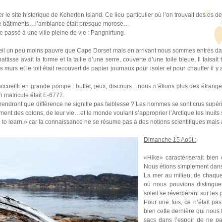
r le site historique de Keherten Island. Ce lieu particulier où l’on trouvait des os de 
, de bâtiments…l’ambiance était presque morose…
 passé à une ville pleine de vie : Pangnirtung.
il un peu moins pauvre que Cape Dorset mais en arrivant nous sommes entrés dan
ttisse avait la forme et la taille d’une serre, couverte d’une toile bleue. Il faisai
les murs et le toit était recouvert de papier journaux pour isoler et pour chauffer il 
eilli en grande pompe : buffet, jeux, discours…nous n’étions plus des étrangers 
n matricule était E-6777.
dront que différence ne signifie pas faiblesse ? Les hommes se sont crus supér
ement des colons, de leur vie…et le monde voulant s’approprier l’Arctique les Inuits
to learn.» car la connaissance ne se résume pas à des notions scientifiques mais a
Dimanche 15 Août :
«Hike» caractériserait bien
Nous étions simplement dans 
La mer au milieu, de chaque 
où nous pouvions distinguer 
soleil se réverbérant sur les
Pour une fois, ce n’était pa
bien cette dernière qui nous f
sacs dans l’espoir de ne p