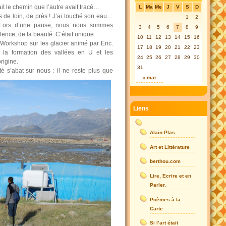
vait le chemin que l’autre avait tracé…
L
Ma
Me
J
V
S
D
 de loin, de près ! J’ai touché son eau…
1
2
! Lors d’une pause, nous nous sommes
3
4
5
6
7
8
9
lence, de la beauté. C’était unique.
10
11
12
13
14
15
16
n Workshop sur les glacier animé par Eric.
17
18
19
20
21
22
23
la formation des vallées en U et les
24
25
26
27
28
29
30
rigine.
31
ité s’abat sur nous : il ne reste plus que
« mar
Liens
Alain Plas
Art et Littérature
berthou.com
Lire, Ecrire et en
Parler.
Poèmes à la
Carte
Si l’art était