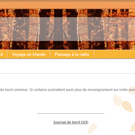
10
Voyage en Irlande
Passage à la radio
nal de bord commun. Si certains souhaitent avoir plus de renseignement sur notre a
________________________________
Journal de bord (3/3)