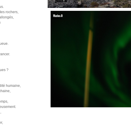
us.
es rochers,
allongés,
u
queue.
vancer.
ues ?
dité humaine,
chaine,
emps,
ieusement.
,
r,