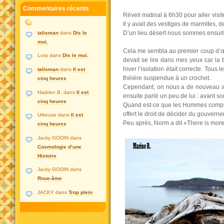
Commentaires récents
Réveil matinal à 6h30 pour aller visite
Il y avait des vestiges de marmites
D’un lieu désert nous sommes ensuite
talisman
dans
Dis le
moi.
Cela me sembla au premier coup d’œ
Lora dans
Dis le moi.
devait se lire dans mes yeux car la ba
hiver l’isolation était correcte. Tous 
talisman
dans
Il est
théière suspendue à un crochet.
cinq heures
Cependant, on nous a de nouveau accu
Hadrien B. dans
Il est
ensuite parlé un peu de lui : avant so
cinq heures
Quand est-ce que les Hommes compren
offert le droit de décider du gouvern
Urkeuse dans
Il est
Peu après, Norm a dit «There is more 
cinq heures
Jacky GODIN dans
Cosmologie d’une
Histoire
Jacky GODIN dans
Roue-âme
JACKY dans
Trop plein