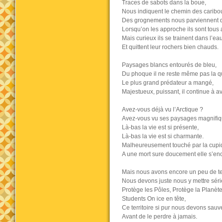
Traces de sabots dans la boue,
Nous indiquent le chemin des caribo
Des grognements nous parviennent d
Lorsqu’on les approche ils sont tous 
Mais curieux ils se trainent dans l’ea
Et quittent leur rochers bien chauds.
Paysages blancs entourés de bleu,
Du phoque il ne reste même pas la 
Le plus grand prédateur a mangé,
Majestueux, puissant, il continue à a
Avez-vous déjà vu l’Arctique ?
Avez-vous vu ses paysages magnifiq
Là-bas la vie est si présente,
Là-bas la vie est si charmante.
Malheureusement touché par la cupi
A une mort sure doucement elle s’en
Mais nous avons encore un peu de t
Nous devons juste nous y mettre sér
Protège les Pôles, Protège la Planète
Students On ice en tête,
Ce territoire si pur nous devons sauve
Avant de le perdre à jamais.