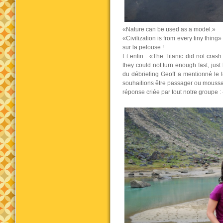
«Nature can be used as a model.»
«Civilization is from every tiny thi
sur la pelouse !
Et enfin : «The Titanic did not cra
they could not turn enough fast, jus
du débriefing Geoff a mentionné le
souhaitions être passager ou moussa
réponse criée par tout notre groupe : 