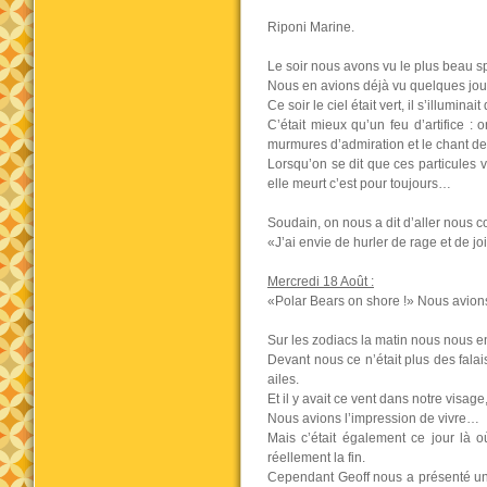
Riponi Marine.
Le soir nous avons vu le plus beau sp
Nous en avions déjà vu quelques jour
Ce soir le ciel était vert, il s’illumin
C’était mieux qu’un feu d’artifice : o
murmures d’admiration et le chant de
Lorsqu’on se dit que ces particules 
elle meurt c’est pour toujours…
Soudain, on nous a dit d’aller nous c
«J’ai envie de hurler de rage et de j
Mercredi 18 Août :
«Polar Bears on shore !» Nous avio
Sur les zodiacs la matin nous nous 
Devant nous ce n’était plus des falai
ailes.
Et il y avait ce vent dans notre visage
Nous avions l’impression de vivre…
Mais c’était également ce jour là 
réellement la fin.
Cependant Geoff nous a présenté une 