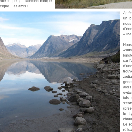
etite crique spécialement conçue
resque…les amis !
Après
un b
nous
d’éne
«The 
Nous 
«sur
longt
car l
d’un
trouv
zodi
genou
alor
évita
fais
s’en
(pres
le L
chaud
Le s
réfl