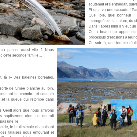
soutenait et s’entraidait, sui
Et on a vu une cascade ! Pas
Quel joie, quel bonheur 
imprégnés de la nature, du si
Dans l’après midi il y eut u
On a beaucoup appris sur 
processus d’érosions à leur o
Ce soir là, une terrible réal
l pu passer aussi vite ? Nous
ec cette seconde famille…
t, là !» Des baleines boréales,
 sorte de fumée blanche au loin,
 pourtant un chemin…et soudain
e…et la queue qui retombe dans
 Geoff alors que nous arrivons
s baptiserons alors cet endroit
pas une île.
pide, le bruit simple et apaisant
 des falaises nous entourant et