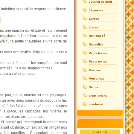
Journal de bord
baleines inspirait le respect et le silence.
Légendes
Lettres
Livres
s une maison du village et l’étonnement
t très chaud à l’intérieur mais au moins en
Non classé
y avait une petite chaudière et une sorte de
Nouvelles
mais des invités. Billy, un inuit, nous a
Petits textes
Petits textes
ieurs aux femmes ; les européens se sont
 sont réduits à de simples chiffres…
Poèmes
ussi à celles du coeur.
Proverbes
Récits
 ce jour, de la marche et des paysages.
Texte divers
un rêve, nous sourions du début à la fin.
vie-du-net
côté les falaises incurvées, les rainures
la glace, les cascades, les rivières, le
 pierres blanches, la marée…
s l’Homme qui restreignait la nature mais
aisait obstacle. On sautait, on lançait nos
août 2026
as finir mouillés… Cependant chacun se