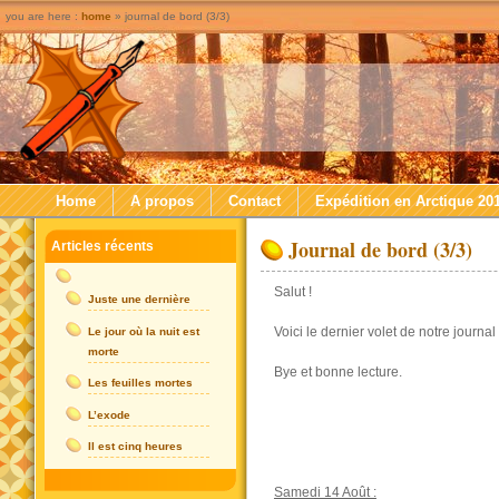
you are here :
home
» journal de bord (3/3)
Home
A propos
Contact
Expédition en Arctique 20
Journal de bord (3/3)
Articles récents
Salut !
Juste une dernière
Voici le dernier volet de notre jour
Le jour où la nuit est
morte
Bye et bonne lecture.
Les feuilles mortes
L’exode
Il est cinq heures
Samedi 14 Août :