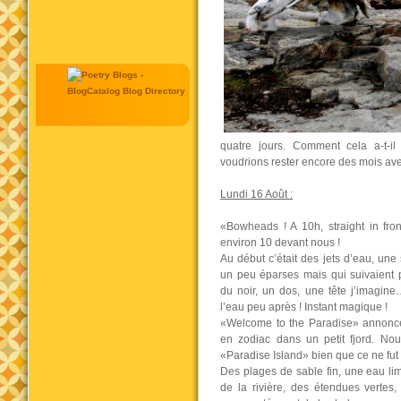
quatre jours. Comment cela a-t-i
voudrions rester encore des mois av
Lundi 16 Août :
«Bowheads ! A 10h, straight in fron
environ 10 devant nous !
Au début c’était des jets d’eau, une
un peu éparses mais qui suivaient
du noir, un dos, une tête j’imagin
l’eau peu après ! Instant magique !
«Welcome to the Paradise» annonce
en zodiac dans un petit fjord. Nou
«Paradise Island» bien que ce ne fut 
Des plages de sable fin, une eau lim
de la rivière, des étendues vertes,