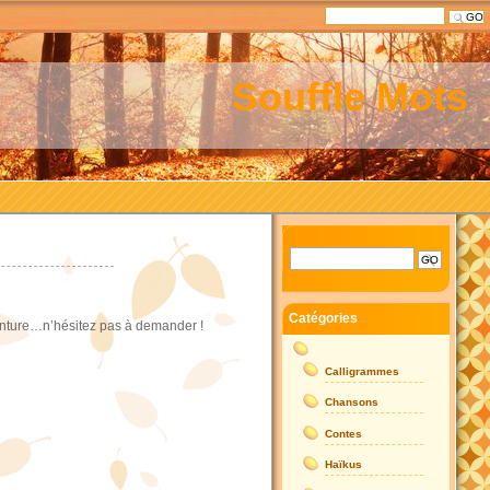
Souffle Mots
Catégories
venture…n’hésitez pas à demander !
Calligrammes
Chansons
Contes
Haïkus