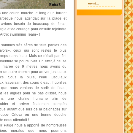
conté…
 une courte marche le long d’un torrent
arbecue nous attendait sur la plage et
 avions besoin de beaucoup de force,
rgie et de courage pour ensuite rejoindre
Arctic swimming Team» !
sommes très fières de faire parties des
vivors», ceux qui sont restés le plus
emps dans l’eau. Mais ce n’était pas fini
’aventure se poursuivait. En effet, à cause
e marée de 9 mètres nous avons dû
er un autre chemin pour arriver jusqu’aux
acs. Sous la pluie, l’eau jusqu’aux
x, traversant des cours d’eau, frigorifiés
s que nous venions de sortir de l’eau,
nt les algues pour ne pas glisser, nous
ions une chaîne humaine afin de
traider et arriver finalement trempés
que autant que lors de la baignade) sur
yubov Orlova où une bonne douche
e nous attendait !
oir Paige nous a apporté de nombreuses
exions morales que nous pourrions