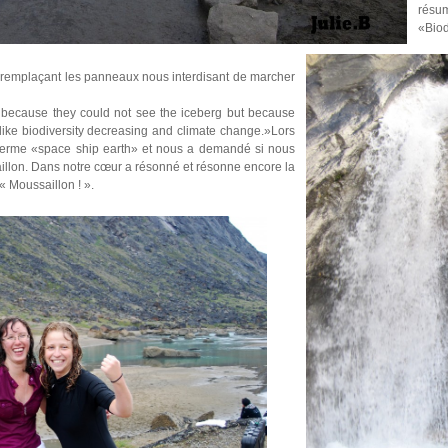
résum
«Biodi
ng» remplaçant les panneaux nous interdisant de marcher
sh because they could not see the iceberg but because
t like biodiversity decreasing and climate change.»Lors
 terme «space ship earth» et nous a demandé si nous
illon. Dans notre cœur a résonné et résonne encore la
« Moussaillon ! ».