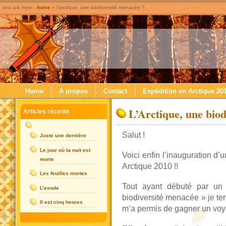
you are here :
home
» l’arctique, une biodiversité menacée ?
Home
A propos
Contact
Expédition en Arctique 20
L’Arctique, une biod
Articles récents
Salut !
Juste une dernière
Le jour où la nuit est
Voici enfin l’inauguration d’
morte
Arctique 2010 !!
Les feuilles mortes
Tout ayant débuté par un 
L’exode
biodiversité menacée » je tena
Il est cinq heures
m’a permis de gagner un voya