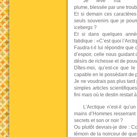
Je lève ma
plume, blessée par une troubl
Et si demain ces caractères 
seuls souvenirs que je pourr
icebergs ?
Et si dans quelques année
fatidique : «C’est quoi l’Arct
Faudra-t-il lui répondre que 
d’espoir, celle nous guidant 
désirs de richesse et de pouv
Dîtes-moi, qu’est-ce que le
capable en le possédant de p
Je ne voudrais pas plus tard 
simples articles scientifique
fini mais où le destin restait à
L’Arctique n’est-il qu’
mains d’Hommes resserrant su
secrets et son or noir ?
Ou plutôt devrais-je dire :
témoin de la noirceur de quel