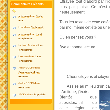
Effrayée tout d’abord par l’id
Commentaires récents
plus par plaisir. Ce n’est
heureusement !
talisman
dans
Dis le
moi.
Tous les textes de cette cat
par moi même cet été ou une 
Lora dans
Dis le moi.
talisman
dans
Il est
Qu’en pensez vous ?
cinq heures
Hadrien B. dans
Il est
Bye et bonne lecture.
cinq heures
_____________
Urkeuse dans
Il est
cinq heures
Jacky GODIN dans
Cosmologie d’une
Chers citoyens et citoye
Histoire
Jacky GODIN dans
Assise au milieu d’un ca
Roue-âme
l’Arctique, j’écris.
JACKY dans
Trop plein
Bientôt que
subsistera-t-il de
cette région de