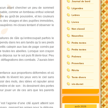
Journal de bord
chacun allant chercher un peu de sommeil
Légendes
de sable, comme un tombeau enfoui volerait
Lettres
ille au goût de poussière, et les couleurs
nc des visages et des pupilles immobiles,
Livres
 paupières mi-closes tentant d’observer le
Non classé
Nouvelles
allures de râle qu’entrecoupait parfois le
spendu dans les airs tandis qu’à ses pieds
Petits textes
n petits calepin aux bas de page cornés par
Petits textes
uire toutes les abeilles. Lorsque son crayon
a déposa sur le sol puis fit demi-tour. Peu
Poèmes
s déflagrations des combats. J’aurais bien
Proverbes
Récits
d’enfance aux proportions déformées et où
multe ils lèvent les yeux vers le ciel sans
Texte divers
isir des mots, des idées et rajouter ainsi
vie-du-net
ière et de son : ils dessinent des portes
eur jouer un de ces airs que les parents
est l’agonie d’une cité ayant atteint son
août 2026
paru, prenant les armes pour la détruire.