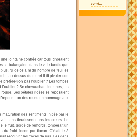
conté…
 ou une lointaine contrée car tous ignoraient
es se balançaient dans le vide tandis que
t plus. Ni de cela ni du nombre de feuilles
ambe au dessus du muret il fit pivoter son
e préfère-t-on pas l’oublier ? Les tombes
 l’oublier ? Se chevauchant les unes, les
e rouge. Ses pétales ridées se reposaient
ne. Dépose-t-on des roses en hommage aux
ue maturation des sentiments initiée par le
évolutions fleurissent dans les cœurs. Le
e le fruit, gorgé de remords, tomberait un
 du froid flocon par flocon. C’était le 8
enait recouvrir les traces de pas. Les gens