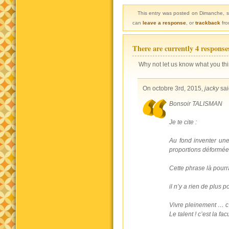
This entry was posted on Dimanche, s
can
leave a response
, or
trackback
fro
There are currently 4 response
Why not let us know what you thi
On octobre 3rd, 2015,
jacky
sai
Bonsoir TALISMAN
Je te cite :
Au fond inventer une
proportions déformées 
Cette phrase là pourr
il n’y a rien de plus 
Vivre pleinement … c’
Le talent ! c’est la fa