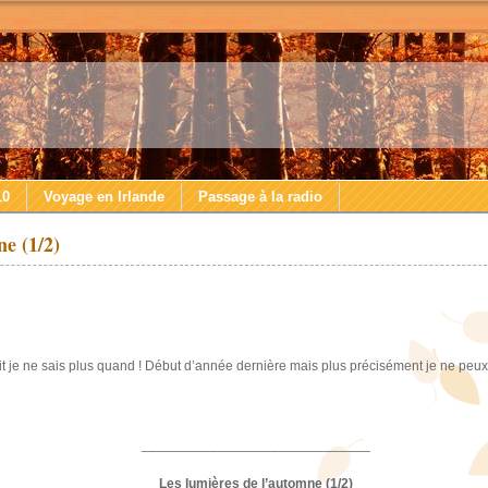
10
Voyage en Irlande
Passage à la radio
e (1/2)
crit je ne sais plus quand ! Début d’année dernière mais plus précisément je ne peux
______________________________
Les lumières de l’automne (1/2)