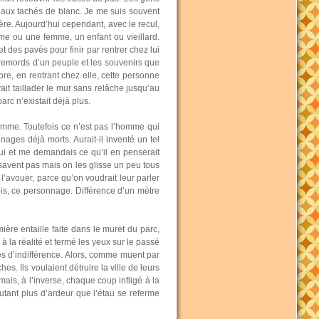
eaux tachés de blanc. Je me suis souvent
re. Aujourd’hui cependant, avec le recul,
omme ou une femme, un enfant ou vieillard.
 des pavés pour finir par rentrer chez lui
 remords d’un peuple et les souvenirs que
mbre, en rentrant chez elle, cette personne
vait taillader le mur sans relâche jusqu’au
arc n’existait déjà plus.
 homme. Toutefois ce n’est pas l’homme qui
nages déjà morts. Aurait-il inventé un tel
lui et me demandais ce qu’il en penserait
e savent pas mais on les glisse un peu tous
l’avouer, parce qu’on voudrait leur parler
ois, ce personnage. Différence d’un mètre
ère entaille faite dans le muret du parc,
à la réalité et fermé les yeux sur le passé
es d’indifférence. Alors, comme muent par
es. Ils voulaient détruire la ville de leurs
 mais, à l’inverse, chaque coup infligé à la
utant plus d’ardeur que l’étau se referme