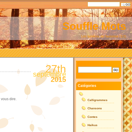
Souffle Mots
Les lumières de l’automne (1/2)
27th
septembre
2015
Catégories
 vous dire.
Calligrammes
Chansons
Contes
Haïkus