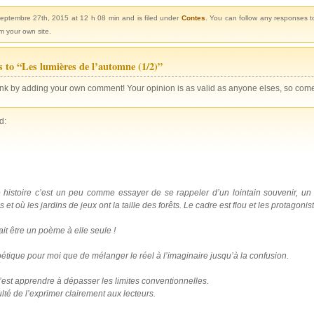
eptembre 27th, 2015 at 12 h 08 min and is filed under
Contes
. You can follow any responses t
m your own site.
s to “Les lumières de l’automne (1/2)”
nk by adding your own comment! Your opinion is as valid as anyone elses, so come 
d:
 histoire c’est un peu comme essayer de se rappeler d’un lointain souvenir, u
et où les jardins de jeux ont la taille des forêts. Le cadre est flou et les protagoni
ait être un poème à elle seule !
poétique pour moi que de mélanger le réel à l’imaginaire jusqu’à la confusion.
est apprendre à dépasser les limites conventionnelles.
culté de l’exprimer clairement aux lecteurs.