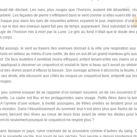
 avait été déclaré. Les rues, plus rouges que l’horizon, avaient été désertées, 
arbelé. Les façades de pierre s’effritaient dans le vent comme si elles euent été 
Chaque jour dans les rues de nouvelles artères voyaient le jour, implosion d’une v
sur le dos des oiseaux ayant fuit peu de temps auparavant. Seul subsistait le bla
rouge de l’horizon mis à mort par la Lune. Le gris au fond n’était que le doute des
s corps.
ut assoupi, le vent au travers des avenues donnait à la ville une respiration aux 
Assis en tailleur au milieu d’une ruelle, de dos on eut dit un grand manteau gris su
vent. De face toutefois il semblait moins effrayant, enfant tenant entre ses mains u
 s’appliquait à dessiner un coquelicot et voulait le faire si beau qu’il aurait pu séd
out des lèvres avant d’effacer la bavure. Son ouvrage achevé il décrocha la feuille, l
s ses droits, elle découvrir aux côtés du croquis un coquelicot fané, emporté par le
rouges.
un peu comme essayer de se rappeler d’un lointain souvenir, un de ces souvenirs 
 forêts. Le cadre est flou et les protagonistes sans visage. Petits êtres dans la tu
 l’arrière d’une voiture, à moitié assoupies, de frêles oreilles se tendent pour sa
 mondes. Dans l’étourdissement du sommeil tout n’est alors plus que flashs de lum
ent, bercent des rêves au creux de leurs bras avant de relier les étoiles pour l
nt-ils seulement pourquoi le coquelicot ne respire plus ?
lle sans époque ni pays, ruine crachant de la poussière comme d’autres du sang. C’
e squelette vacille, trop lourd de ses péchés. Son peuple a depuis longtemps dis