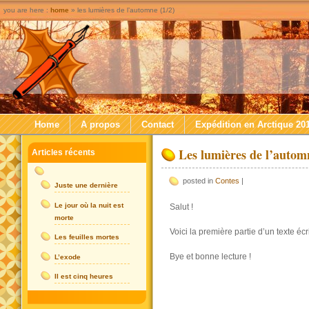
you are here :
home
» les lumières de l’automne (1/2)
Home
A propos
Contact
Expédition en Arctique 20
Les lumières de l’automn
Articles récents
posted in
Contes
|
Juste une dernière
Le jour où la nuit est
Salut !
morte
Voici la première partie d’un texte é
Les feuilles mortes
Bye et bonne lecture !
L’exode
Il est cinq heures