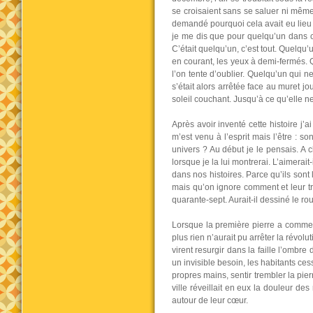
se croisaient sans se saluer ni mêm
demandé pourquoi cela avait eu lieu 
je me dis que pour quelqu’un dans cet
C’était quelqu’un, c’est tout. Quelqu
en courant, les yeux à demi-fermés. 
l’on tente d’oublier. Quelqu’un qui n
s’était alors arrêtée face au muret j
soleil couchant. Jusqu’à ce qu’elle ne
Après avoir inventé cette histoire j’
m’est venu à l’esprit mais l’être : s
univers ? Au début je le pensais. A 
lorsque je la lui montrerai. L’aimera
dans nos histoires. Parce qu’ils sont
mais qu’on ignore comment et leur tr
quarante-sept. Aurait-il dessiné le r
Lorsque la première pierre a commenc
plus rien n’aurait pu arrêter la révol
virent resurgir dans la faille l’omb
un invisible besoin, les habitants cess
propres mains, sentir trembler la pierr
ville réveillait en eux la douleur d
autour de leur cœur.