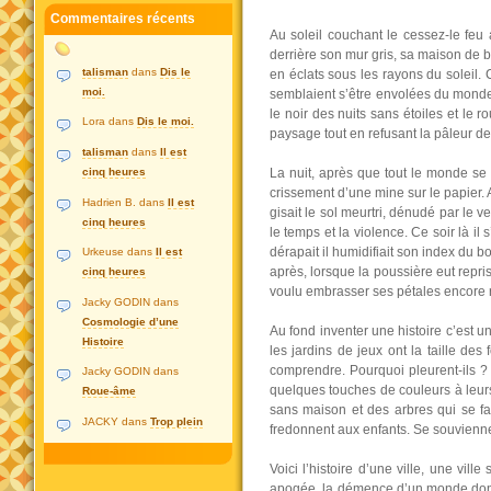
Commentaires récents
Au soleil couchant le cessez-le feu
derrière son mur gris, sa maison de b
talisman
dans
Dis le
en éclats sous les rayons du soleil. 
moi.
semblaient s’être envolées du monde 
le noir des nuits sans étoiles et le 
Lora dans
Dis le moi.
paysage tout en refusant la pâleur de
talisman
dans
Il est
cinq heures
La nuit, après que tout le monde se f
crissement d’une mine sur le papier. 
Hadrien B. dans
Il est
gisait le sol meurtri, dénudé par le 
cinq heures
le temps et la violence. Ce soir là il
dérapait il humidifiait son index du b
Urkeuse dans
Il est
après, lorsque la poussière eut repri
cinq heures
voulu embrasser ses pétales encore 
Jacky GODIN dans
Cosmologie d’une
Au fond inventer une histoire c’est 
Histoire
les jardins de jeux ont la taille des
comprendre. Pourquoi pleurent-ils ? A
Jacky GODIN dans
quelques touches de couleurs à leurs
Roue-âme
sans maison et des arbres qui se fan
JACKY dans
Trop plein
fredonnent aux enfants. Se souvienne
Voici l’histoire d’une ville, une vi
apogée, la démence d’un monde dont l