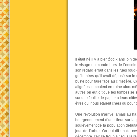
Il était né il y a bientôt dix ans loin 
le visage du monde hors de l’enceint
son regard errait dans les rues rougie
griffonnées qu’il avait déposé sur le
buste pour faire face au cimetière. 
alignées tombaient en ruine alors mê
autres on eut dit que les tombes se 
sur une feuille de papier à leurs cô
êtres qui nous étaient chers ou pour o
Une révolution n’arrive jamais au has
bourgeonnement d’une fleur sur laque
soulèvement de la population débuta d
jour de l’arbre. On eut dit un de ce
décembre, l’air se troublait sous la r