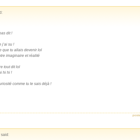
d:
as dit !
j’ai su !
e que tu allais devenir lol
re imaginaire et réalité
 tout dit lol
 hi hi !
riosité comme tu le sais déjà !
post
said: