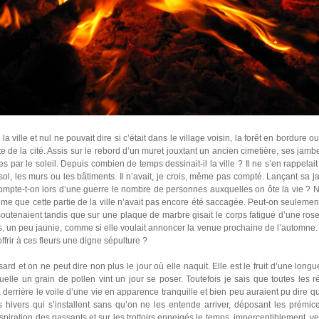
de la ville et nul ne pouvait dire si c’était dans le village voisin, la forêt en bordure
e de la cité. Assis sur le rebord d’un muret jouxtant un ancien cimetière, ses jamb
s par le soleil. Depuis combien de temps dessinait-il la ville ? Il ne s’en rappelai
 sol, les murs ou les bâtiments. Il n’avait, je crois, même pas compté. Lançant sa j
Compte-t-on lors d’une guerre le nombre de personnes auxquelles on ôte la vie ? N
me que cette partie de la ville n’avait pas encore été saccagée. Peut-on seulement
soutenaient tandis que sur une plaque de marbre gisait le corps fatigué d’une ros
tés, un peu jaunie, comme si elle voulait annoncer la venue prochaine de l’autom
ffrir à ces fleurs une digne sépulture ?
ard et on ne peut dire non plus le jour où elle naquit. Elle est le fruit d’une long
lle un grain de pollen vint un jour se poser. Toutefois je sais que toutes les r
errière le voile d’une vie en apparence tranquille et bien peu auraient pu dire qu
s hivers qui s’installent sans qu’on ne les entende arriver, déposant les prémices
espiration des passants et sur les trottoirs enneigés le temps, imperceptiblement, v