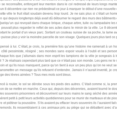
e se reconnaître, enfonçant leur menton dans le col redressé de leurs longs mant
un 8 décembre car rien ne prédestinait ce jour à marquer le début d’une nouvelle è
te ville le fruit était soudain devenu trop lourd. Je ne sais plus si c’était un h
’un qui depuis longtemps déjà avait dû détourner le regard des murs des bâtiments et
Quelqu’un qui revoyait dans chaque brique, chaque arbre, tuile ou lampadaire les
e pouvait plus regarder le reflet de ses actes dans le miroir de la ville. Le 8 déce
ouxtant le portail d’un vieux parc. Sortant un couteau suisse de sa poche, la lame a
 puisse plus y voir la moindre parcelle de son visage. Quelques jours plus tard ce p
ai pensé à lui. C’était, je crois, la première fois qu’une histoire me ramenait à un
on côté pessimiste, résigné ; ses mondes sans espoir voués à l’oubli et ses person
chaque fois que j’allumais dans mon esprit les lampions de la ville je songeais à 
it-il ? Je réalisais cependant plus tard que ce n’était pas son monde. Les gens ne l
 loin et qu’ils nous manquent, parce qu’on tient à eux un peu plus qu’on ne veut se 
ansmettre un message qu’ils refusent d’entendre. Jamais il n’aurait inventé, je cr
ouge des lèvres aimées ? Tous mes mots sont bleus.
é à rouler, le sol se dérobe sous les pieds des autres. C’était comme si, la premi
ution de se mettre en marche. Ceux qui, depuis des décennies, avaient tourné le dos 
re des souvenirs prisonniers et découvrirent sur leurs mains le sang séché des anné
èrent petit à petit leurs activités quotidiennes pour se munir de marteaux et de pioch
e et piétiner la poussière. S’ils avaient pu effacer leurs souvenirs ils l’auraient fait
es remords. Ils ressemblaient à ces animaux pris au piège qui se débattent avec d’a