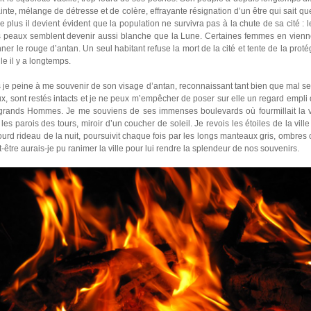
te, mélange de détresse et de colère, effrayante résignation d’un être qui sait que
e plus il devient évident que la population ne survivra pas à la chute de sa cité :
urs peaux semblent devenir aussi blanche que la Lune. Certaines femmes en vien
er le rouge d’antan. Un seul habitant refuse la mort de la cité et tente de la proté
le il y a longtemps.
 je peine à me souvenir de son visage d’antan, reconnaissant tant bien que mal ses t
x, sont restés intacts et je ne peux m’empêcher de poser sur elle un regard empli d
 grands Hommes. Je me souviens de ses immenses boulevards où fourmillait la vie
 les parois des tours, miroir d’un coucher de soleil. Je revois les étoiles de la vil
ourd rideau de la nuit, poursuivit chaque fois par les longs manteaux gris, ombres 
-être aurais-je pu ranimer la ville pour lui rendre la splendeur de nos souvenirs.