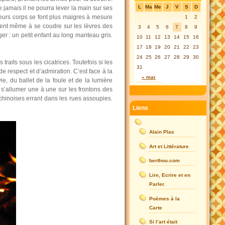
L
Ma
Me
J
V
S
D
 jamais il ne pourra lever la main sur ses
 leurs corps se font plus maigres à mesure
1
2
nent même à se coudre sur les lèvres des
3
4
5
6
7
8
9
ger : un petit enfant au long manteau gris.
10
11
12
13
14
15
16
17
18
19
20
21
22
23
24
25
26
27
28
29
30
raits sous les cicatrices. Toutefois si les
31
e respect et d’admiration. C’est face à la
« mar
, du ballet de la foule et de la lumière
le s’allumer une à une sur les frontons des
chinoises errant dans les rues assoupies.
Liens
Alain Plas
Art et Littérature
berthou.com
Lire, Ecrire et en
Parler.
Poèmes à la
Carte
Si l’art était