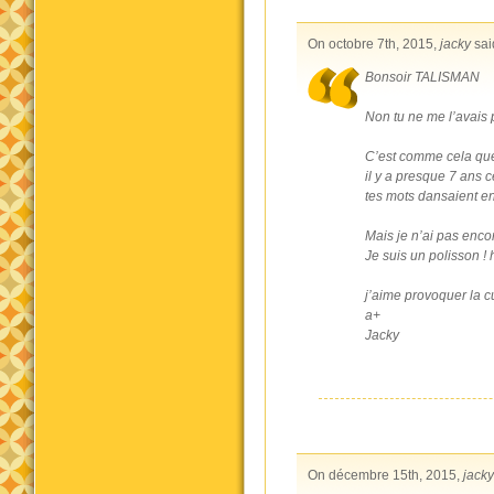
On octobre 7th, 2015,
jacky
sai
Bonsoir TALISMAN
Non tu ne me l’avais p
C’est comme cela que 
il y a presque 7 ans c
tes mots dansaient ent
Mais je n’ai pas encore
Je suis un polisson ! hi
j’aime provoquer la cu
a+
Jacky
On décembre 15th, 2015,
jacky